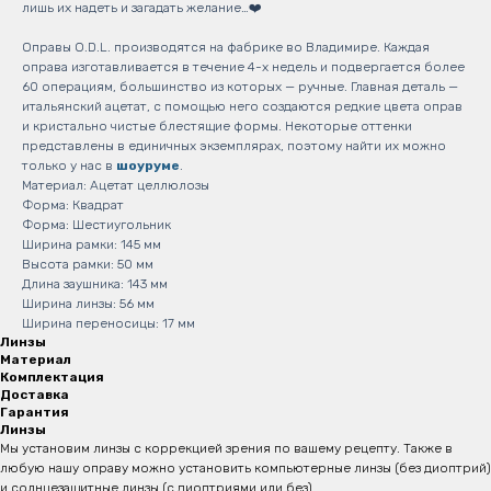
лишь их надеть и загадать желание…❤️
Оправы O.D.L. производятся на фабрике во Владимире. Каждая
оправа изготавливается в течение 4-х недель и подвергается более
60 операциям, большинство из которых — ручные. Главная деталь —
итальянский ацетат, с помощью него создаются редкие цвета оправ
и кристально чистые блестящие формы. Некоторые оттенки
представлены в единичных экземплярах, поэтому найти их можно
только у нас в
шоуруме
.
Материал: Ацетат целлюлозы
Форма: Квадрат
Форма: Шестиугольник
Ширина рамки: 145 мм
Высота рамки: 50 мм
Длина заушника: 143 мм
Ширина линзы: 56 мм
Ширина переносицы: 17 мм
Линзы
Материал
Комплектация
Доставка
Гарантия
Линзы
Мы установим линзы с коррекцией зрения по вашему рецепту. Также в
любую нашу оправу можно установить компьютерные линзы (без диоптрий)
и солнцезащитные линзы (с диоптриями или без)