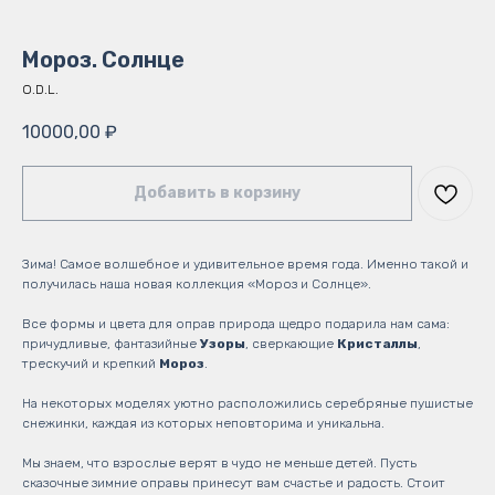
Мороз. Солнце
O.D.L.
10000,00
₽
Добавить в корзину
Зима! Самое волшебное и удивительное время года. Именно такой и
получилась наша новая коллекция «Мороз и Солнце».
Все формы и цвета для оправ природа щедро подарила нам сама:
причудливые, фантазийные
Узоры
, сверкающие
Кристаллы
,
трескучий и крепкий
Мороз
.
На некоторых моделях уютно расположились серебряные пушистые
снежинки, каждая из которых неповторима и уникальна.
Мы знаем, что взрослые верят в чудо не меньше детей. Пусть
сказочные зимние оправы принесут вам счастье и радость. Стоит