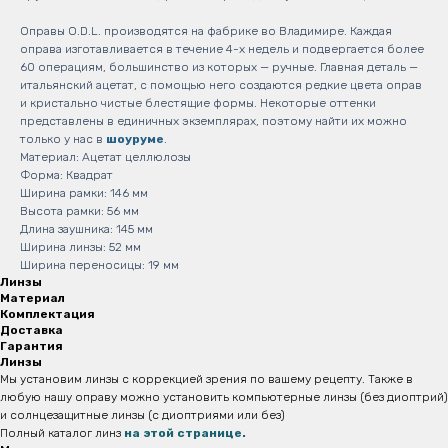
Оправы O.D.L. производятся на фабрике во Владимире. Каждая
оправа изготавливается в течение 4-х недель и подвергается более
60 операциям, большинство из которых — ручные. Главная деталь —
итальянский ацетат, с помощью него создаются редкие цвета оправ
и кристально чистые блестящие формы. Некоторые оттенки
представлены в единичных экземплярах, поэтому найти их можно
только у нас в
шоуруме
.
Материал: Ацетат целлюлозы
Форма: Квадрат
Ширина рамки: 146 мм
Высота рамки: 56 мм
Длина заушника: 145 мм
Ширина линзы: 52 мм
Ширина переносицы: 19 мм
Линзы
Материал
Комплектация
Доставка
Гарантия
Линзы
Мы установим линзы с коррекцией зрения по вашему рецепту. Также в
любую нашу оправу можно установить компьютерные линзы (без диоптрий)
и солнцезащитные линзы (с диоптриями или без)
Полный каталог линз
на этой странице.