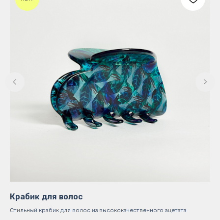
Крабик для волос
O.
Стильный крабик для волос из высококачественного ацетата
Кол