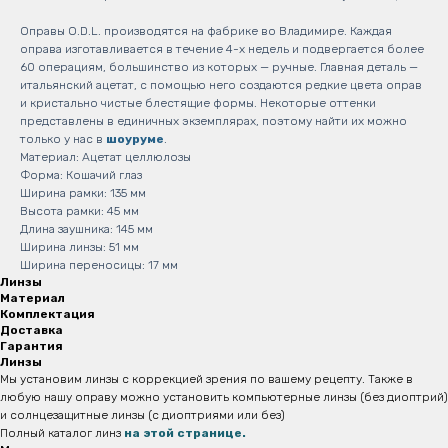
Оправы O.D.L. производятся на фабрике во Владимире. Каждая
оправа изготавливается в течение 4-х недель и подвергается более
60 операциям, большинство из которых — ручные. Главная деталь —
итальянский ацетат, с помощью него создаются редкие цвета оправ
и кристально чистые блестящие формы. Некоторые оттенки
представлены в единичных экземплярах, поэтому найти их можно
только у нас в
шоуруме
.
Материал: Ацетат целлюлозы
Форма: Кошачий глаз
Ширина рамки: 135 мм
Высота рамки: 45 мм
Длина заушника: 145 мм
Ширина линзы: 51 мм
Ширина переносицы: 17 мм
Линзы
Материал
Комплектация
Доставка
Гарантия
Линзы
Мы установим линзы с коррекцией зрения по вашему рецепту. Также в
любую нашу оправу можно установить компьютерные линзы (без диоптрий)
и солнцезащитные линзы (с диоптриями или без)
Полный каталог линз
на этой странице.