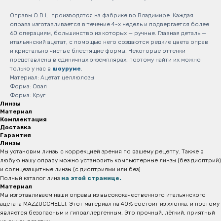
Оправы O.D.L. производятся на фабрике во Владимире. Каждая
оправа изготавливается в течение 4-х недель и подвергается более
60 операциям, большинство из которых — ручные. Главная деталь —
итальянский ацетат, с помощью него создаются редкие цвета оправ
и кристально чистые блестящие формы. Некоторые оттенки
представлены в единичных экземплярах, поэтому найти их можно
только у нас в
шоуруме
.
Материал: Ацетат целлюлозы
Форма: Овал
Форма: Круг
Линзы
Материал
Комплектация
Доставка
Гарантия
Линзы
Мы установим линзы с коррекцией зрения по вашему рецепту. Также в
любую нашу оправу можно установить компьютерные линзы (без диоптрий)
и солнцезащитные линзы (с диоптриями или без)
Полный каталог линз
на этой странице.
Материал
Мы изготавливаем наши оправы из высококачественного итальянского
ацетата MAZZUCCHELLI. Этот материал на 40% состоит из хлопка, и поэтому
является безопасным и
гипоаллергенным. Это прочный, лёгкий, приятный