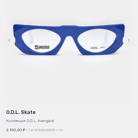
O.D.L. Skate
Кр
Коллекция O.D.L. Avangard
Сти
5 100,00
₽
8 500,00
₽
2 5
/
1 pc
/
1 pc