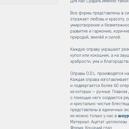
Для нас Суздаль именно такой
Все формы представлены в си
отражает любовь и красоту, с
умиротворение и безмятежнос
развитие и гармонию, коричн
природой, землёй и силой.
Каждую оправу украшают рез
купол или кокошник, а на зау
храбрости, ума и благородств
Оправы O.D.L. производятся н
Каждая оправа изготавливаетс
и подвергается более 60 опе
из которых — ручные. Главная
с помощью него создаются ре
и кристально чистые блестящ
представлены в единичных эк
их можно только у нас в
шоур
Материал: Ацетат целлюлозы
Форма: Кошачий глаз