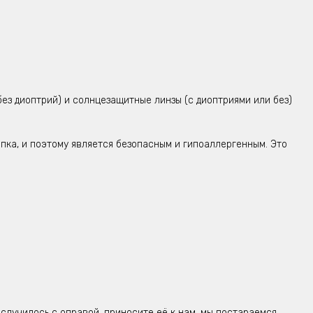
ез диоптрий) и солнцезащитные линзы (с диоптриями или без)
пка, и поэтому является безопасным и
гипоаллергенным. Это
 случилось с оправой, приносите её к нам, мы постараемся