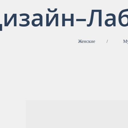
изайн–Лаб
Женские
/
М