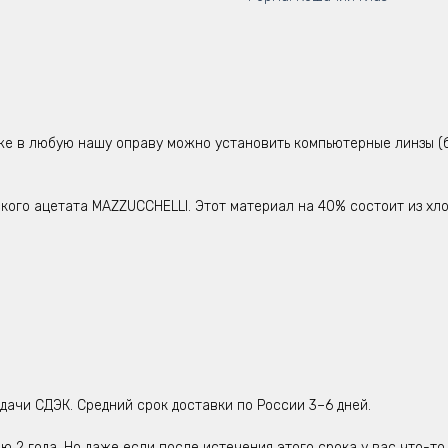
же в любую нашу оправу можно установить компьютерные линзы (б
ого ацетата MAZZUCCHELLI. Этот материал на 40% состоит из хло
дачи СДЭК. Средний срок доставки по России 3–6 дней.
ю 2 года. Но даже если после истечения этого срока у вас что-то