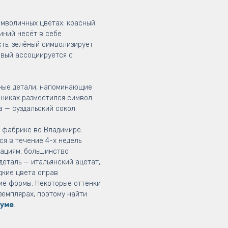
.
мволичных цветах: красный
иний несёт в себе
ть, зелёный символизирует
евый ассоциируется с
ные детали, напоминающие
шниках разместился символ
а — суздальский сокол.
а фабрике во Владимире.
я в течение 4-х недель
рациям, большинство
 деталь — итальянский ацетат,
дкие цвета оправ
ие формы. Некоторые оттенки
земплярах, поэтому найти
уме
.