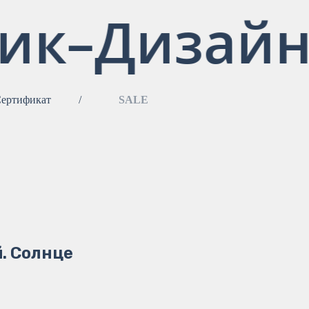
ик–Дизайн
ертификат
/
SALE
. Солнце