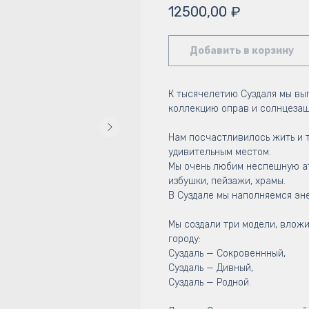
12500,00
₽
Добавить в корзину
К тысячелетию Суздаля мы вы
коллекцию оправ и солнцезащ
Нам посчастливилось жить и т
удивительным местом.
Мы очень любим неспешную а
избушки, пейзажи, храмы.
В Суздале мы наполняемся эн
Мы создали три модели, влож
городу:
Суздаль — Сокровеннный,
Суздаль — Дивный,
Суздаль — Родной.