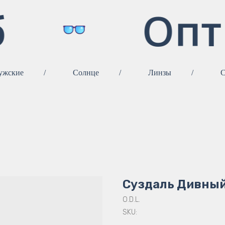
Опт
ужские
/
Солнце
/
Линзы
/
С
Суздаль Дивный
O.D.L.
SKU: