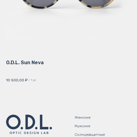
O.D.L. Sun Neva
Су
Кол
10 500,00
₽
12 
/
1 pc
Женские
Мужские
Солнцезащитные