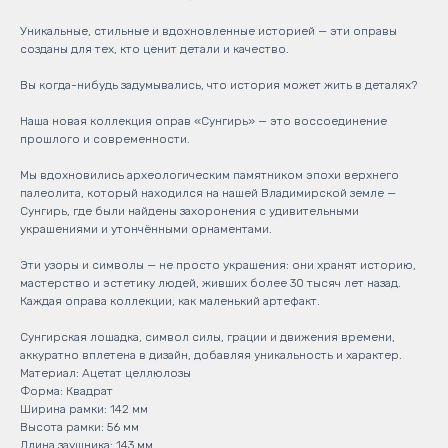
Уникальные, стильные и вдохновленные историей — эти оправы
созданы для тех, кто ценит детали и качество.
Вы когда-нибудь задумывались, что история может жить в деталях?
Наша новая коллекция оправ «Сунгирь» — это воссоединение
прошлого и современности.
Мы вдохновились археологическим памятником эпохи верхнего
палеолита, который находился на нашей Владимирской земле —
Сунгирь, где были найдены захоронения с удивительными
украшениями и утончёнными орнаментами.
Эти узоры и символы — не просто украшения: они хранят историю,
мастерство и эстетику людей, живших более 30 тысяч лет назад.
Каждая оправа коллекции, как маленький артефакт.
Сунгирская лошадка, символ силы, грации и движения времени,
аккуратно вплетена в дизайн, добавляя уникальность и характер.
Материал: Ацетат целлюлозы
Форма: Квадрат
Ширина рамки: 142 мм
Высота рамки: 56 мм
Длина заушника: 143 мм