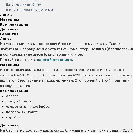
Ширина линзы: 51 мм
Ширина переносицы: 15 мм
Линзы
Материал
Комплектация
Доставка
Гарантия
Линзы
Мы установим линзы с коррекцией зрения по вашему рецепту. Также в
любую нашу оправу можно установить компьютерные линзы (без диоптрий)
и солнцезащитные линзы (с диоптриями или без)
Полный каталог линз
на этой странице.
Материал
Мы изготавливаем наши оправы из высококачественного итальянского
ацетата MAZZUCCHELLI. Этот материал на 40% состоит из хлопка, и поэтому
является безопасным и
гипоаллергенным. Это прочный, лёгкий, приятный
на ощупь пластик.
Комплектация
оправа
твёрдый чехол
салфетка из микрофибры
подарочный пакет
коробка
Доставка
Мы бесплатно доставим ваш заказ до ближайшего к вам пункта выдачи СДЭК.