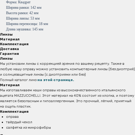
Форма: Квадрат
Ширина рамки: 142 мм
Высота рамки: 42 мм
Ширина линзы: 53 мм
Ширина переносицы: 18 мм
Длина заушника: 145 мм
Линзы
Материал
Комплектация
Доставка
Гарантия
Линзы
Мы установим линзы с коррекцией зрения по вашему рецепту. Также в
любую нашу оправу можно установить компьютерные линзы (без диоптрий)
и солнцезащитные линзы (с диоптриями или без)
Полный каталог линз
на этой странице.
Материал
Мы изготавливаем наши оправы из высококачественного итальянского
ацетата MAZZUCCHELLI. Этот материал на 40% состоит из хлопка, и поэтому
является безопасным и
гипоаллергенным. Это прочный, лёгкий, приятный
на ощупь пластик.
Комплектация
оправа
твёрдый чехол
салфетка из микрофибры