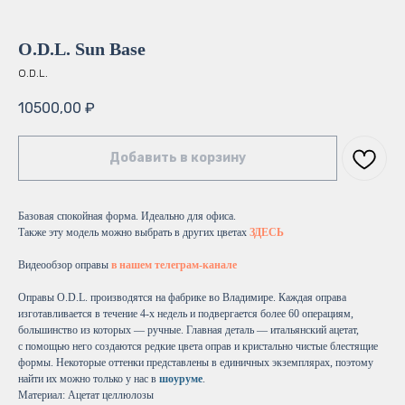
O.D.L. Sun Base
O.D.L.
10500,00
₽
Добавить в корзину
Базовая спокойная форма. Идеально для офиса.
Также эту модель можно выбрать в других цветах
ЗДЕСЬ
Видеообзор оправы
в нашем телеграм-канале
Оправы O.D.L. производятся на фабрике во Владимире. Каждая оправа
изготавливается в течение 4-х недель и подвергается более 60 операциям,
большинство из которых — ручные. Главная деталь — итальянский ацетат,
с помощью него создаются редкие цвета оправ и кристально чистые блестящие
формы. Некоторые оттенки представлены в единичных экземплярах, поэтому
найти их можно только у нас в
шоуруме
.
Материал: Ацетат целлюлозы