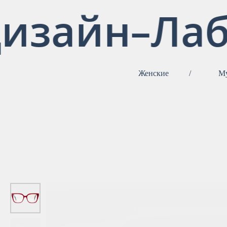
изайн–Лаб
Женские
/
М