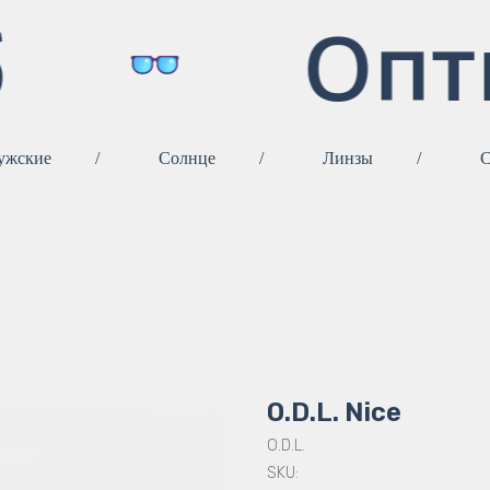
Опт
ужские
/
Солнце
/
Линзы
/
С
O.D.L. Nice
O.D.L.
SKU: