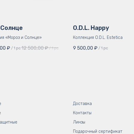
 Солнце
O.D.L. Happy
ия «Мороз и Солнце»
Коллекция O.D.L. Estetica
,00
₽
12 500,00
₽
9 500,00
₽
/
1 pc
/
1 pc
/
1 pc
е
Доставка
е
Контакты
защитные
Линзы
Подарочный сертификат