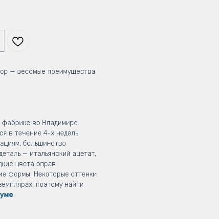
зор — весомые преимущества
а фабрике во Владимире.
я в течение 4-х недель
рациям, большинство
 деталь — итальянский ацетат,
дкие цвета оправ
ие формы. Некоторые оттенки
земплярах, поэтому найти
уме
.