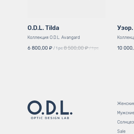
O.D.L. Tilda
Узор.
Коллекция O.D.L. Avangard
Коллекц
6 800,00
₽
8 500,00
₽
10 000
/
1 pc
/
1 pc
Женски
Мужски
Солнце
Sale