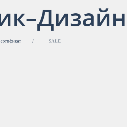
ик–Дизайн
ертификат
/
SALE