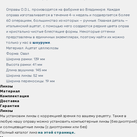
Оправы O.D.L. производятся на фабрике во Владимире. Каждая
оправа изготавливается в течение 4-х недель и подвергается более
60 операциям, большинство из которых — ручные. Главная деталь —
итальянский ацетат, с помощью него создаются редкие цвета оправ
и кристально чистые блестящие формы. Некоторые оттенки
представлены в единичных экземплярах, поэтому найти их можно
только у нас в
шоуруме
.
Материал: Ацетат целлюлозы
Форма: Овал
Ширина рамки: 139 мм
Высота рамки: 41 мм
Длина заушника: 145 мм
Ширина линзы: 52 мм
Ширина переносицы: 19 мм
Линзы
Материал
Комплектация
Доставка
Гарантия
Линзы
Мы установим линзы с коррекцией зрения по вашему рецепту. Также в
любую нашу оправу можно установить компьютерные линзы (без диоптрий)
и солнцезащитные линзы (с диоптриями или без)
Полный каталог линз
на этой странице.