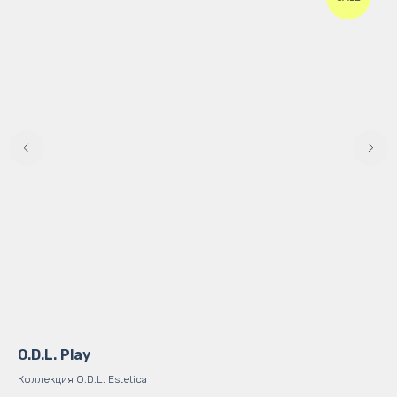
O.D.L. Play
Кр
Коллекция O.D.L. Estetica
Сти