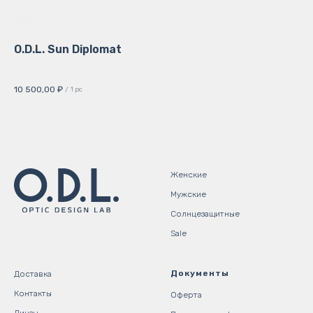
O.D.L. Sun Diplomat
O.
Кол
10 500,00
₽
9 
/
1 pc
Женские
Мужские
Солнцезащитные
Sale
Документы
Доставка
Контакты
Оферта