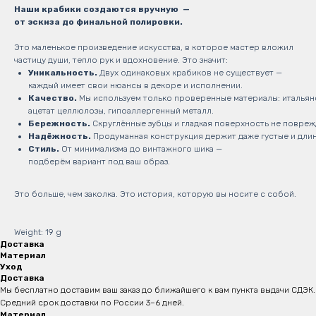
Наши крабики создаются вручную —
от эскиза до финальной полировки.
Это маленькое произведение искусства, в которое мастер вложил
частицу души, тепло рук и вдохновение. Это значит:
Уникальность.
Двух одинаковых крабиков не существует —
каждый имеет свои нюансы в декоре и исполнении.
Качество.
Мы используем только проверенные материалы: итальян
ацетат целлюлозы, гипоаллергенный металл.
Бережность.
Скруглённые зубцы и гладкая поверхность не повреж
Надёжность.
Продуманная конструкция держит даже густые и длин
Стиль.
От минимализма до винтажного шика —
подберём вариант под ваш образ.
Это больше, чем заколка. Это история, которую вы носите с собой.
Weight: 19 g
Доставка
Материал
Уход
Доставка
Мы бесплатно доставим ваш заказ до ближайшего к вам пункта выдачи СДЭК.
Средний срок доставки по России 3–6 дней.
Материал