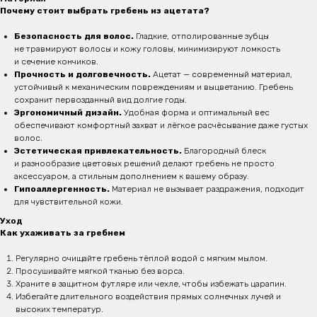
Почему стоит выбрать гребень из ацетата?
Безопасность для волос.
Гладкие, отполированные зубцы
не травмируют волосы и кожу головы, минимизируют ломкость
и сечение кончиков.
Прочность и долговечность.
Ацетат — современный материал,
устойчивый к механическим повреждениям и выцветанию. Гребень
сохранит первозданный вид долгие годы.
Эргономичный дизайн.
Удобная форма и оптимальный вес
обеспечивают комфортный захват и лёгкое расчёсывание даже густых
волос.
Эстетическая привлекательность.
Благородный блеск
и разнообразие цветовых решений делают гребень не просто
аксессуаром, а стильным дополнением к вашему образу.
Гипоаллергенность.
Материал не вызывает раздражения, подходит
для чувствительной кожи.
Уход
Как ухаживать за гребнем
Регулярно очищайте гребень тёплой водой с мягким мылом.
Просушивайте мягкой тканью без ворса.
Храните в защитном футляре или чехле, чтобы избежать царапин.
Избегайте длительного воздействия прямых солнечных лучей и
высоких температур.