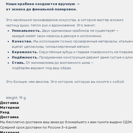
Наши крабики создаются вручную —
от эскиза до финальной полировки.
Это маленькое произведение искусства, в которое мастер вложил
частицу души, тепло рук и вдохновение. Это значит:
Уникальность.
Двух одинаковых крабиков не существует —
каждый имеет свои нюансы в декоре и исполнении.
Качество.
Мы используем только проверенные материалы: итальян
ацетат целлюлозы, гипоаллергенный металл.
Бережность.
Скруглённые зубцы и гладкая поверхность не повреж
Надёжность.
Продуманная конструкция держит даже густые и длин
Стиль.
От минимализма до винтажного шика —
подберём вариант под ваш образ.
Это больше, чем заколка. Это история, которую вы носите с собой.
Weight: 19 g
Доставка
Материал
Уход
Доставка
Мы бесплатно доставим ваш заказ до ближайшего к вам пункта выдачи СДЭК.
Средний срок доставки по России 3–6 дней.
Материал