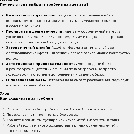
Почему стоит выбрать гребень из ацетата?
Безопасность для волос.
Гладкие, отполированные зубцы
не травмируют волосы и кожу головы, минимизируют ломкость
и сечение кончиков.
Прочность и долговечность.
Ацетат — современный материал,
устойчивый к механическим повреждениям и выцветанию. Гребень
сохранит первозданный вид долгие годы.
Эргономичный дизайн.
Удобная форма и оптимальный вес
обеспечивают комфортный захват и лёгкое расчёсывание даже густых
волос.
Эстетическая привлекательность.
Благородный блеск
и разнообразие цветовых решений делают гребень не просто
аксессуаром, а стильным дополнением к вашему образу.
Гипоаллергенность.
Материал не вызывает раздражения, подходит
для чувствительной кожи.
Уход
Как ухаживать за гребнем
Регулярно очищайте гребень тёплой водой с мягким мылом.
Просушивайте мягкой тканью без ворса.
Храните в защитном футляре или чехле, чтобы избежать царапин.
Избегайте длительного воздействия прямых солнечных лучей и
высоких температур.