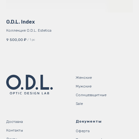
O.D.L. Index
Кр
Коллекция O.D.L. Estetica
Сти
9 500,00
₽
2 5
/
1 pc
Женские
Мужские
Солнцезащитные
Sale
Документы
Доставка
Контакты
Оферта