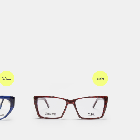
SALE
sale