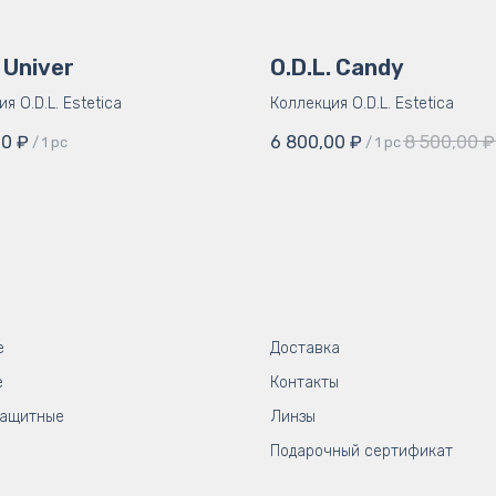
. Univer
O.D.L. Candy
я O.D.L. Estetica
Коллекция O.D.L. Estetica
00
₽
6 800,00
₽
8 500,00
₽
/
1 pc
/
1 pc
е
Доставка
е
Контакты
защитные
Линзы
Подарочный сертификат