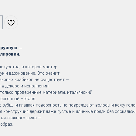
вручную —
олировки.
скусства, в которое мастер
ук и вдохновение. Это значит:
аковых крабиков не существует —
 в декоре и исполнении.
только проверенные материалы: итальянский
лергенный металл.
 зубцы и гладкая поверхность не повреждают волосы и кожу голо
 конструкция держит даже густые и длинные пряди без соскальзы
 винтажного шика —
образ.