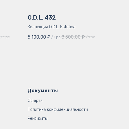
O.D.L. 432
Коллекция O.D.L. Estetica
5 100,00
₽
8 500,00
₽
/
1 pc
/
1 pc
/
1 pc
Документы
Оферта
Политика конфиденциальности
Реквизиты