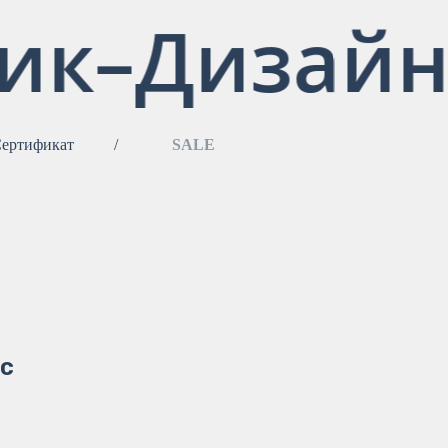
ик–Дизайн
ертификат
/
SALE
ос