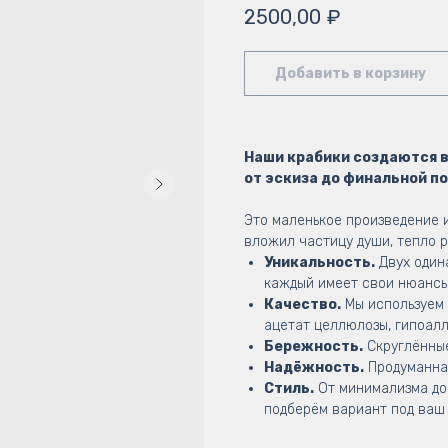
2500,00
₽
Добавить в корзину
Наши крабики создаются 
от эскиза до финальной п
Это маленькое произведение и
вложил частицу души, тепло р
Уникальность.
Двух один
каждый имеет свои нюансы
Качество.
Мы используем 
ацетат целлюлозы, гипоал
Бережность.
Скруглённые
Надёжность.
Продуманная
Стиль.
От минимализма до
подберём вариант под ваш 