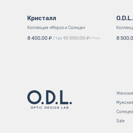
Кристалл
O.D.L
Коллекция «Мороз и Солнце»
Коллекци
8 400,00
₽
10 500,00
₽
8 500,
/
1 pc
/
1 pc
Женски
Мужски
Солнце
Sale