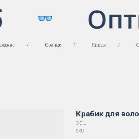
Опт
ужские
/
Солнце
/
Линзы
/
С
Крабик для вол
O.D.L.
SKU: